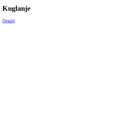
K
uglanje
Detalji