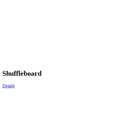
S
huffleboard
Detalji