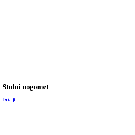
S
tolni nogomet
Detalji