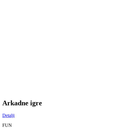
A
rkadne igre
Detalji
FUN