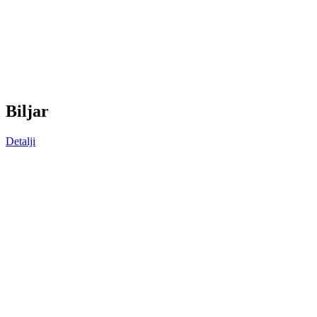
B
iljar
Detalji