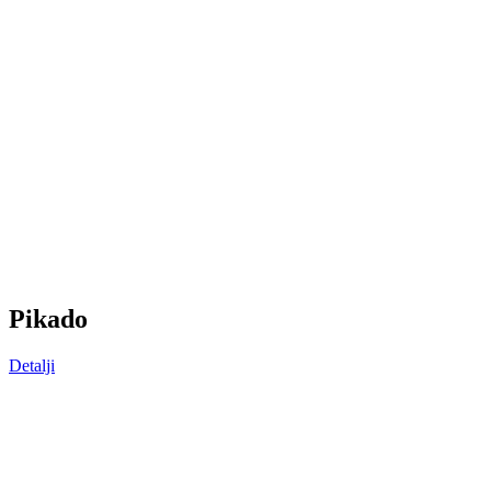
P
ikado
Detalji