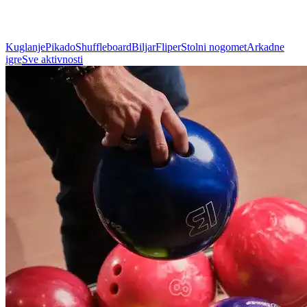
Kuglanje
Pikado
Shuffleboard
Biljar
Fliper
Stolni nogomet
Arkadne
igre
Sve aktivnosti