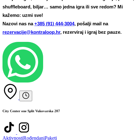
shuffleboard, biljar… samo jedna igra ili sve redom? Mi
kažemo: uzmi sve!
Nazovi nas na
+385 (91) 444-3004
, pošalji mail na
rezervacije@kontraloop.hr
, rezerviraj i igraj bez pauze.
City Center one Split Vukovarska 207
Aktivnosti
Rođendani
Paketi