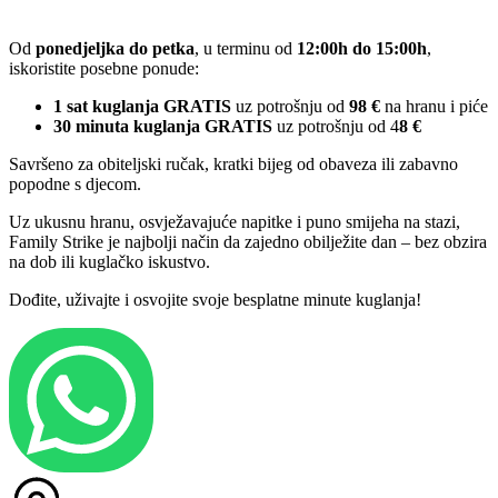
Od
ponedjeljka do petka
, u terminu od
12:00h do 15:00h
,
iskoristite posebne ponude:
1 sat kuglanja GRATIS
uz potrošnju od
98 €
na hranu i piće
30 minuta kuglanja GRATIS
uz potrošnju od 4
8 €
Savršeno za obiteljski ručak, kratki bijeg od obaveza ili zabavno
popodne s djecom.
Uz ukusnu hranu, osvježavajuće napitke i puno smijeha na stazi,
Family Strike je najbolji način da zajedno obilježite dan – bez obzira
na dob ili kuglačko iskustvo.
Dođite, uživajte i osvojite svoje besplatne minute kuglanja!