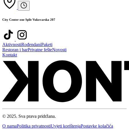
City Center one Split Vukovarska 207
Aktivnosti
Rođendani
Paketi
Restoran i bar
Privatne fešte
Novosti
Kontakt
© 2025. Sva prava pridržana.
O nama
Politika privatnosti
Uvjeti korištenja
Postavke kolačića