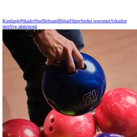
Kuglanje
Pikado
Shuffleboard
Biljar
Fliper
Stolni nogomet
Arkadne
igre
Sve aktivnosti