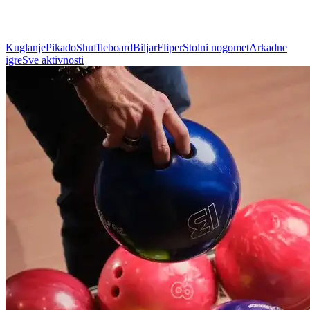
Kuglanje
Pikado
Shuffleboard
Biljar
Fliper
Stolni nogomet
Arkadne
igre
Sve aktivnosti