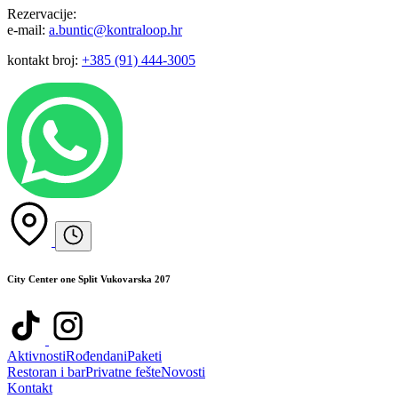
Rezervacije:
e-mail:
a.buntic@kontraloop.hr
kontakt broj:
+385 (91) 444-3005
City Center one Split Vukovarska 207
Aktivnosti
Rođendani
Paketi
Restoran i bar
Privatne fešte
Novosti
Kontakt